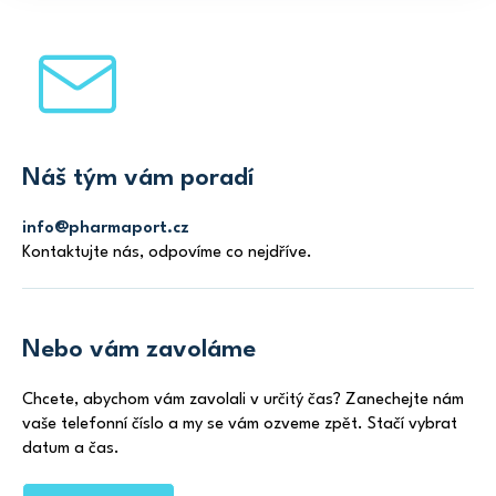
Z
á
p
a
t
Náš tým vám poradí
í
info@pharmaport.cz
Kontaktujte nás, odpovíme co nejdříve.
Nebo vám zavoláme
Chcete, abychom vám zavolali v určitý čas? Zanechejte nám
vaše telefonní číslo a my se vám ozveme zpět. Stačí vybrat
datum a čas.