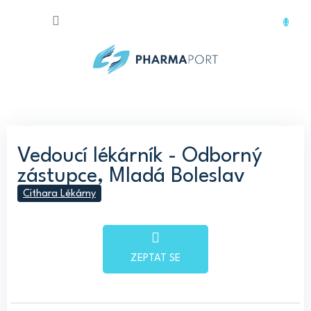
Přejít
na
obsah
Vedoucí lékárník - Odborný
zástupce, Mladá Boleslav
Cithara Lékárny
ZEPTAT SE