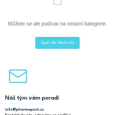
Můžete se ale podívat na ostatní kategorie.
Zpět do obchodu
Z
á
p
a
t
Náš tým vám poradí
í
info@pharmaport.cz