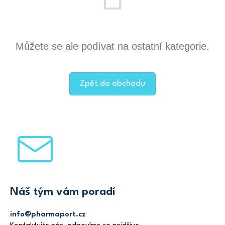
Můžete se ale podívat na ostatní kategorie.
Zpět do obchodu
Z
á
p
a
t
Náš tým vám poradí
í
info@pharmaport.cz