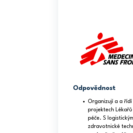
Odpovědnost
Organizují a a říd
projektech Lékařů
péče. S logistický
zdravotnické techn