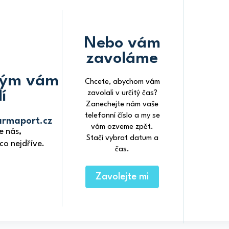
Nebo vám
zavoláme
tým vám
Chcete, abychom vám
í
zavolali v určitý čas?
Zanechejte nám vaše
telefonní číslo a my se
armaport.cz
vám ozveme zpět.
e nás,
Stačí vybrat datum a
o nejdříve.
čas.
Zavolejte mi