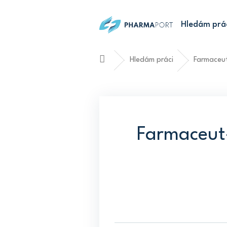
Přejít
na
Hledám prá
obsah
Hledám práci
Farmaceut
Domů
Farmaceut-