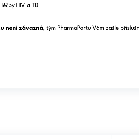
 léčby HIV a TB
ku není závazná
, tým PharmaPortu Vám zašle přísluš