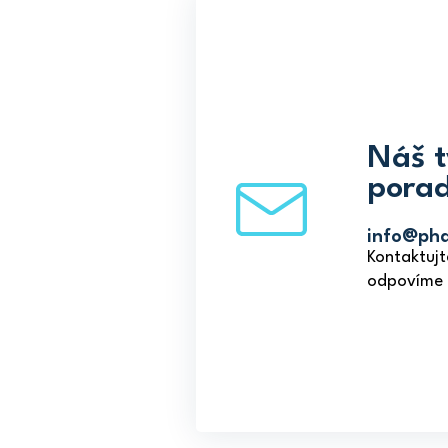
a
t
í
Náš 
porad
info@ph
Kontaktujt
odpovíme c