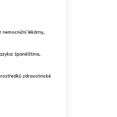
z nemocniční lékárny,
azyka: španělština,
prostředků zdravotnické