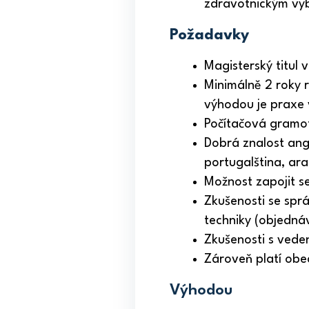
zdravotnickým vy
Požadavky
Magisterský titul 
Minimálně 2 roky 
výhodou je praxe 
Počítačová gramo
Dobrá znalost angl
portugalština, ara
Možnost zapojit s
Zkušenosti se spr
techniky (objednáv
Zkušenosti s vede
Zároveň platí ob
Výhodou