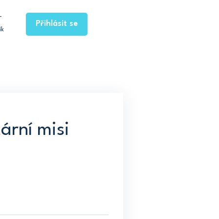
Přihlásit se
ík
ární misi