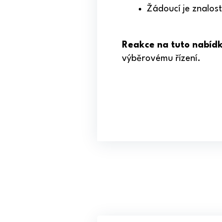
Žádoucí je znalost
Reakce na tuto nabíd
výběrovému řízení.
Z
á
p