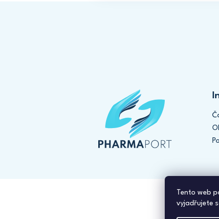
Instagram
Sledovat na Instagramu
I
Č
O
P
Tento web po
vyjadřujete s