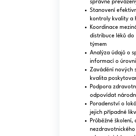
správně převáženy
Stanovení efektiv
kontroly kvality 
Koordinace meziná
distribuce léků do
týmem
Analýza údajů o sp
informací o úrovn
Zavádění nových st
kvalita poskytovan
Podpora zdravotni
odpovídat národní 
Poradenství o lok
jejich případné lik
Průběžné školení,
nezdravotnického p