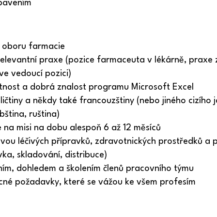
bavením
v oboru farmacie
relevantní praxe (pozice farmaceuta v lékárně, praxe 
ve vedoucí pozici)
tnost a dobrá znalost programu Microsoft Excel
ičtiny a někdy také francouzštiny (nebo jiného cizího j
bština, ruština)
e na misi na dobu alespoň 6 až 12 měsíců
ávou léčivých přípravků, zdravotnických prostředků a 
ka, skladování, distribuce)
ním, dohledem a školením členů pracovního týmu
ecné požadavky
, které se vážou ke všem profesím