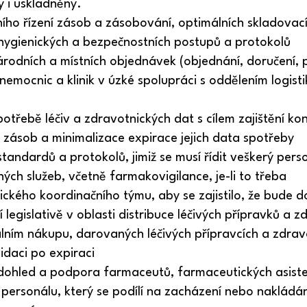
 i uskladněny.
ního řízení zásob a zásobování, optimálních skladovac
a hygienických a bezpečnostních postupů a protokolů
rodních a místních objednávek (objednání, doručení, p
 nemocnic a klinik v úzké spolupráci s oddělením logis
otřebě léčiv a zdravotnických dat s cílem zajištění kon
i zásob a minimalizace expirace jejich data spotřeby
andardů a protokolů, jimiž se musí řídit veškerý perso
ých služeb, včetně farmakovigilance, je-li to třeba
ckého koordinačního týmu, aby se zajistilo, že bude 
legislativě v oblasti distribuce léčivých přípravků a 
álním nákupu, darovaných léčivých přípravcích a zdrav
vidaci po expiraci
 dohled a podpora farmaceutů, farmaceutických asiste
ersonálu, který se podílí na zacházení nebo nakládání