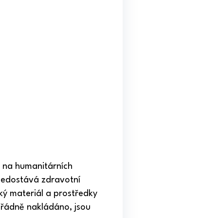
u na humanitárních
 nedostává zdravotní
cký materiál a prostředky
i řádně nakládáno, jsou