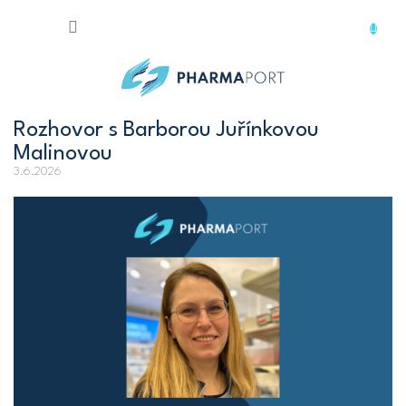
Přejít
na
obsah
Rozhovor s Barborou Juřínkovou
Malinovou
3.6.2026