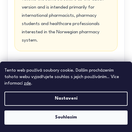
version and is intended primarily for
international pharmacists, pharmacy
students and healthcare professionals
interested in the Norwegian pharmacy
system.
Could you briefly introduce
Tento web používá soubory cookie. Dalším procházením
tohoto webu vyjadřujete souhlas s jejich používáním.. Více
yourself?
informací
zde
.
My name is
Barbora Juřínková
Nastavení
Malinová
, and I currently work in Norway
as a pharmacy manager, or apoteker.
Souhlasím
After graduating from pharmacy school, I
spent about two years working in a private