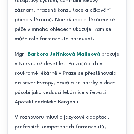
receptový systém, centrální lékový
záznam, hrazené konzultace a očkování
přímo v lékárně. Norský model lékárenské
péče v mnoha ohledech ukazuje, kam se
může role farmaceuta posouvat.
Mgr.
Barbora Juřínková Malinová
pracuje
v Norsku už deset let. Po začátcích v
soukromé lékárně v Praze se přestěhovala
na sever Evropy, naučila se norsky a dnes
působí jako vedoucí lékárnice v řetězci
Apotek1 nedaleko Bergenu.
V rozhovoru mluví o jazykové adaptaci,
profesních kompetencích farmaceutů,