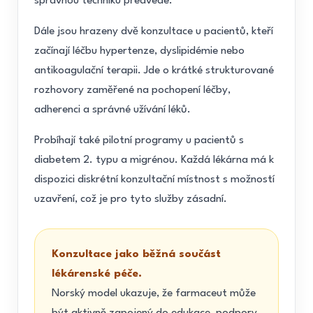
správnou techniku předvede.
Dále jsou hrazeny dvě konzultace u pacientů, kteří
začínají léčbu hypertenze, dyslipidémie nebo
antikoagulační terapii. Jde o krátké strukturované
rozhovory zaměřené na pochopení léčby,
adherenci a správné užívání léků.
Probíhají také pilotní programy u pacientů s
diabetem 2. typu a migrénou. Každá lékárna má k
dispozici diskrétní konzultační místnost s možností
uzavření, což je pro tyto služby zásadní.
Konzultace jako běžná součást
lékárenské péče.
Norský model ukazuje, že farmaceut může
být aktivně zapojený do edukace, podpory