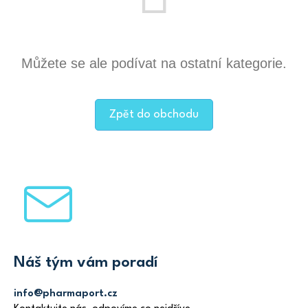
Můžete se ale podívat na ostatní kategorie.
Zpět do obchodu
Z
á
p
a
t
Náš tým vám poradí
í
info@pharmaport.cz