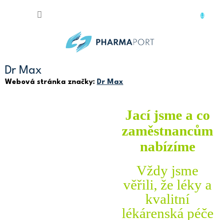
Přejít
na
obsah
Dr Max
Webová stránka značky:
Dr Max
Jací jsme a co
zaměstnancům
nabízíme
Vždy jsme
věřili, že léky a
kvalitní
lékárenská péče