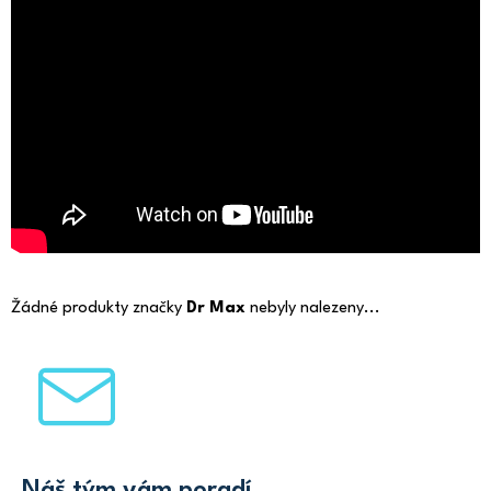
Žádné produkty značky
Dr Max
nebyly nalezeny...
Z
á
p
a
t
Náš tým vám poradí